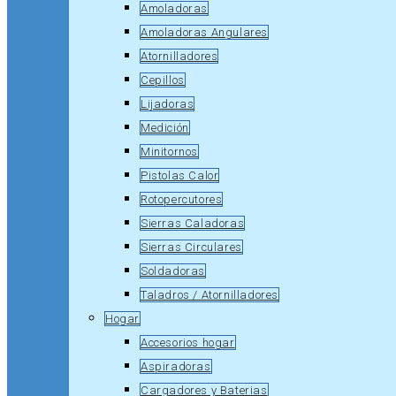
Amoladoras
Amoladoras Angulares
Atornilladores
Cepillos
Lijadoras
Medición
Minitornos
Pistolas Calor
Rotopercutores
Sierras Caladoras
Sierras Circulares
Soldadoras
Taladros / Atornilladores
Hogar
Accesorios hogar
Aspiradoras
Cargadores y Baterias