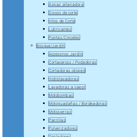
Aspas allanadora
Discos de corte
Hilos de Corte
Lubricantes
Puntas/Cinceles
Bosque/Jardín
Accesorios Jardín
Cortacercos / Podadoras
Cortadoras césped
Hidrolavadoras
Lavadoras a vapor
Motobombas
Motoguadañas / Bordeadoras
Motosierras
Parrillas
Pulverizadores
Sopladores