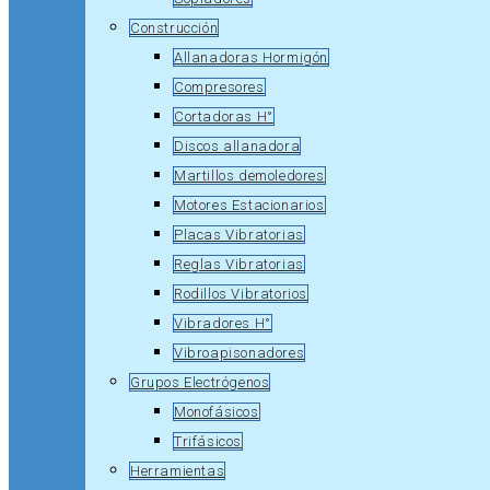
Construcción
Allanadoras Hormigón
Compresores
Cortadoras H°
Discos allanadora
Martillos demoledores
Motores Estacionarios
Placas Vibratorias
Reglas Vibratorias
Rodillos Vibratorios
Vibradores H°
Vibroapisonadores
Grupos Electrógenos
Monofásicos
Trifásicos
Herramientas