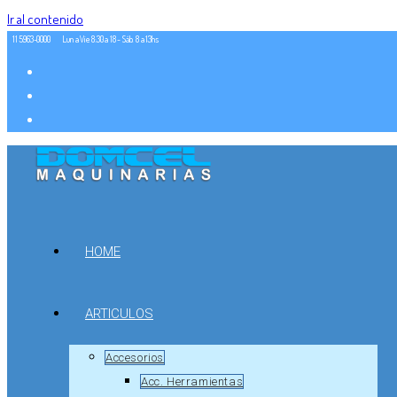
Ir al contenido
11 5963-0000
Lun a Vie 8:30 a 18 - Sáb. 8 a 13hs
HOME
ARTICULOS
Accesorios
Acc. Herramientas