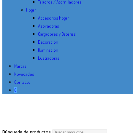
Taladros / Atornilladores
Hogar
Accesorios hogar
Aspiradoras
Cargadores y Baterias
Decoración
Iluminación
Lustradoras
Marcas
Novedades
Contacto
0
Búsqueda de productos