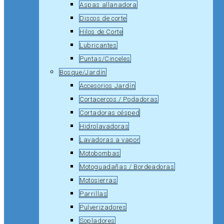
Aspas allanadora
Discos de corte
Hilos de Corte
Lubricantes
Puntas/Cinceles
Bosque/Jardín
Accesorios Jardín
Cortacercos / Podadoras
Cortadoras césped
Hidrolavadoras
Lavadoras a vapor
Motobombas
Motoguadañas / Bordeadoras
Motosierras
Parrillas
Pulverizadores
Sopladores