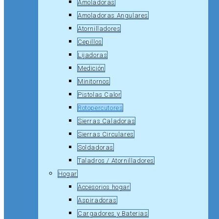
Amoladoras
Amoladoras Angulares
Atornilladores
Cepillos
Lijadoras
Medición
Minitornos
Pistolas Calor
Rotopercutores
Sierras Caladoras
Sierras Circulares
Soldadoras
Taladros / Atornilladores
Hogar
Accesorios hogar
Aspiradoras
Cargadores y Baterias