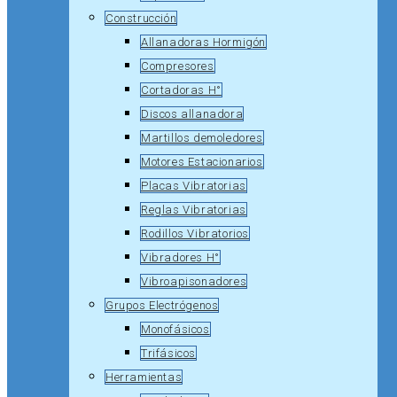
Construcción
Allanadoras Hormigón
Compresores
Cortadoras H°
Discos allanadora
Martillos demoledores
Motores Estacionarios
Placas Vibratorias
Reglas Vibratorias
Rodillos Vibratorios
Vibradores H°
Vibroapisonadores
Grupos Electrógenos
Monofásicos
Trifásicos
Herramientas