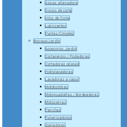
Aspas allanadora
Discos de corte
Hilos de Corte
Lubricantes
Puntas/Cinceles
Bosque/Jardín
Accesorios Jardín
Cortacercos / Podadoras
Cortadoras césped
Hidrolavadoras
Lavadoras a vapor
Motobombas
Motoguadañas / Bordeadoras
Motosierras
Parrillas
Pulverizadores
Sopladores