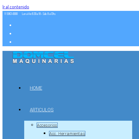
Ir al contenido
11 5963-0000
Lun a Vie 8:30 a 18 - Sáb. 8 a 13hs
HOME
ARTICULOS
Accesorios
Acc. Herramientas