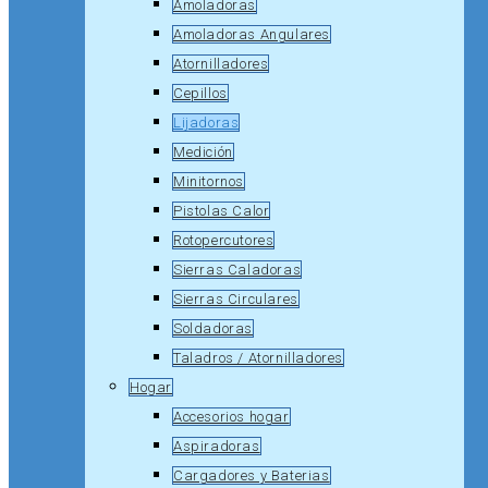
Amoladoras
Amoladoras Angulares
Atornilladores
Cepillos
Lijadoras
Medición
Minitornos
Pistolas Calor
Rotopercutores
Sierras Caladoras
Sierras Circulares
Soldadoras
Taladros / Atornilladores
Hogar
Accesorios hogar
Aspiradoras
Cargadores y Baterias