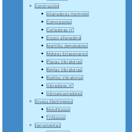
Construcción
Allanadoras Hormigón
Compresores
Cortadoras H°
Discos allanadora
Martillos demoledores
Motores Estacionarios
Placas Vibratorias
Reglas Vibratorias
Rodillos Vibratorios
Vibradores H°
Vibroapisonadores
Grupos Electrógenos
Monofásicos
Trifásicos
Herramientas