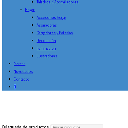
Taladros / Atornilladores
Hogar
Accesorios hogar
Aspiradoras
Cargadores y Baterias
Decoración
Iluminación
Lustradoras
Marcas
Novedades
Contacto
0
Búsqueda de productos