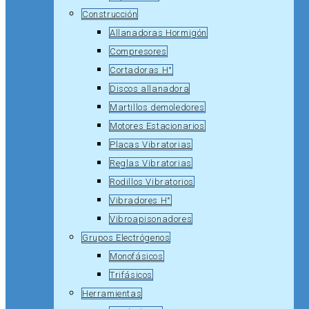
Construcción
Allanadoras Hormigón
Compresores
Cortadoras H°
Discos allanadora
Martillos demoledores
Motores Estacionarios
Placas Vibratorias
Reglas Vibratorias
Rodillos Vibratorios
Vibradores H°
Vibroapisonadores
Grupos Electrógenos
Monofásicos
Trifásicos
Herramientas