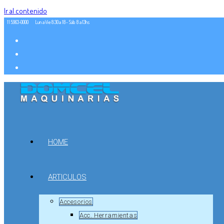
Ir al contenido
11 5963-0000
Lun a Vie 8:30 a 18 - Sáb. 8 a 13hs
HOME
ARTICULOS
Accesorios
Acc. Herramientas