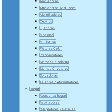
Amoladoras
Amoladoras Angulares
Atornilladores
Cepillos
Lijadoras
Medición
Minitornos
Pistolas Calor
Rotopercutores
Sierras Caladoras
Sierras Circulares
Soldadoras
Taladros / Atornilladores
Hogar
Accesorios hogar
Aspiradoras
Cargadores y Baterias