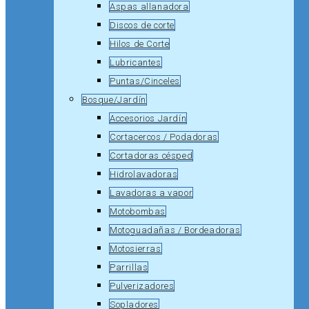
Aspas allanadora
Discos de corte
Hilos de Corte
Lubricantes
Puntas/Cinceles
Bosque/Jardín
Accesorios Jardín
Cortacercos / Podadoras
Cortadoras césped
Hidrolavadoras
Lavadoras a vapor
Motobombas
Motoguadañas / Bordeadoras
Motosierras
Parrillas
Pulverizadores
Sopladores