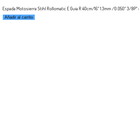
Espada Motosierra Stihl Rollomatic E Guia R 40cm/16" 1.3mm /0.050" 3/8P"
Añadir al carrito